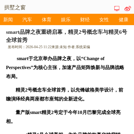
拱墅之窗
新闻
汽车
体育
娱乐
财经
女性
健康
smart品牌之夜重磅启幕，精灵2号概念车与精灵6号
全球首秀
发布时间：
2026-04-25 11:22
来源:
未知
作者:
系统采编
smart
于北京举办品牌之夜，以
“Change of
Perspectives”
为核心
主张
，加速产品矩阵焕新与品牌战略
布局。
精灵
2
号概念车全球首秀，以先锋破格美学设计，
前
瞻演绎
经典两座都市座驾的全新
进化
。
量产版
smart
精灵
2
号定于今年
10
月巴黎完成全球亮
相。