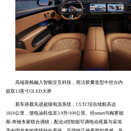
高端座舱融入智能交互科技，简洁胶囊造型中控台内
嵌双13英寸OLED大屏
新车搭载先进超级电混系统，CLTC综合续航高达
1810公里，馈电油耗低至3.9升/100公里。经smart与梅赛德
斯-奔驰专家联合调校，配合4挡智能可调电动尾翼与采埃
孚中国首发的闭环转向系统，呈现纯正德系驾控质感。其