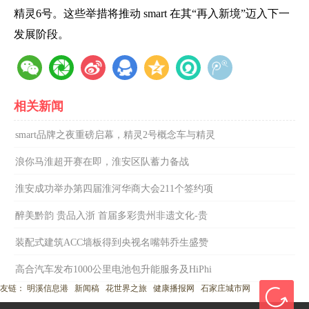
精灵6号。这些举措将推动 smart 在其“再入新境”迈入下一
发展阶段。
相关新闻
smart品牌之夜重磅启幕，精灵2号概念车与精灵
浪你马淮超开赛在即，淮安区队蓄力备战
淮安成功举办第四届淮河华商大会211个签约项
醉美黔韵 贵品入浙 首届多彩贵州非遗文化-贵
装配式建筑ACC墙板得到央视名嘴韩乔生盛赞
高合汽车发布1000公里电池包升能服务及HiPhi
友链：
明溪信息港
新闻稿
花世界之旅
健康播报网
石家庄城市网