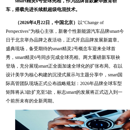
smart
精灵
6
号全球亮相，作为品牌首款豪华掀背轿
车，搭载先进长续航超级电混技术。
（
2026
年
4
月
22
日，中国北京）
以“Change of
Perspectives”为核心主张，新奢个性新能源汽车品牌smart今
日于北京举办品牌之夜活动，正式开启品牌发展新篇章。
盛典现场，备受期待的smart精灵2号概念车迎来全球首
秀，smart精灵6号同步完成全球亮相。两大重磅新车联袂
登场，充分展现smart正全面加速全球化的扩张布局。在以
设计美学为核心构建的沉浸式展示与主题分享中，smart国
际高管团队现场正式公布战略规划：2026年品牌全球车型
矩阵将从3款扩充至5款，标志smart的发展将正式迈入到一
个前所未有的全新周期。