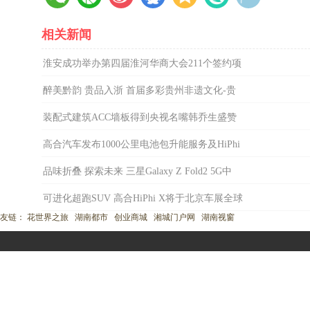
相关新闻
淮安成功举办第四届淮河华商大会211个签约项
醉美黔韵 贵品入浙 首届多彩贵州非遗文化-贵
装配式建筑ACC墙板得到央视名嘴韩乔生盛赞
高合汽车发布1000公里电池包升能服务及HiPhi
品味折叠 探索未来 三星Galaxy Z Fold2 5G中
可进化超跑SUV 高合HiPhi X将于北京车展全球
友链：
花世界之旅
湖南都市
创业商城
湘城门户网
湖南视窗