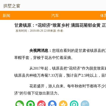
拱墅之窗
新闻
汽车
体
甘肃镇原：“花经济”致富乡村 满园花菊郁金黄 
发布时间：
2019-09-29 22:09
来源:
作者:
央视网消息：
您现在看到的是甘肃省镇原县的
草帽手套，穿梭于花丛中忙着采摘。
从2017年起，镇原县把“花经济”作为脱贫致富
镇原县共种植万寿菊7.33万亩，预计亩产2.5吨以上，亩
花若盛开，游人自来。每年秋收时节都有不少游
济”的引领下绽放出新活力。