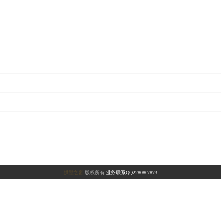
拱墅之窗
版权所有
业务联系QQ2280807873